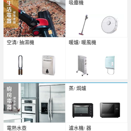
吸塵機
空清/ 抽濕機
暖爐/ 暖風機
蒸/ 焗爐
電熱水壺
瀘水機/ 器