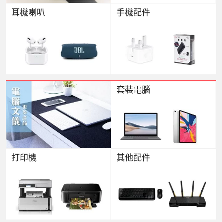
耳機喇叭
手機配件
套裝電腦
打印機
其他配件